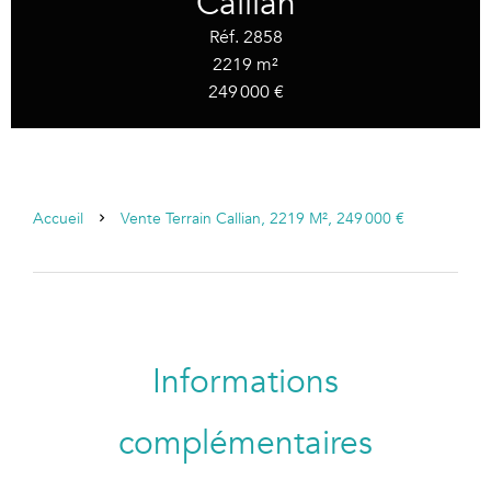
Callian
Réf. 2858
2219 m²
249 000 €
Accueil
Vente Terrain Callian, 2219 M², 249 000 €
Informations
complémentaires