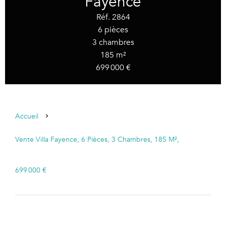
Fayence
Réf. 2864
6 pièces
3 chambres
185 m²
699 000 €
Accueil
Vente Villa Fayence, 6 Pièces, 3 Chambres, 185 M²,
699 000 €