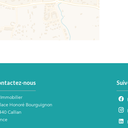
ntactez-nous
Suiv
'Immobilier
Place Honoré Bourguignon
440
Callian
ance