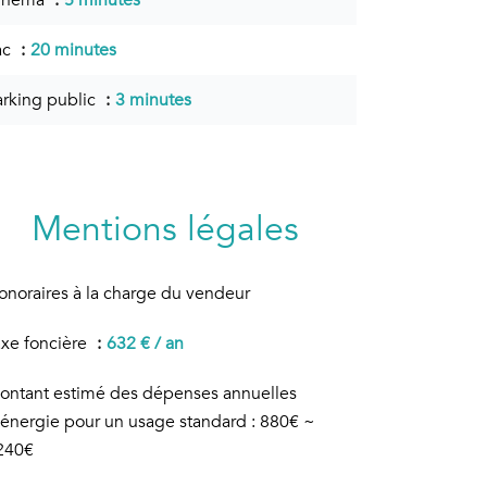
inéma
5 minutes
ac
20 minutes
arking public
3 minutes
Mentions légales
onoraires à la charge du vendeur
axe foncière
632 € / an
ontant estimé des dépenses annuelles
'énergie pour un usage standard : 880€ ~
240€