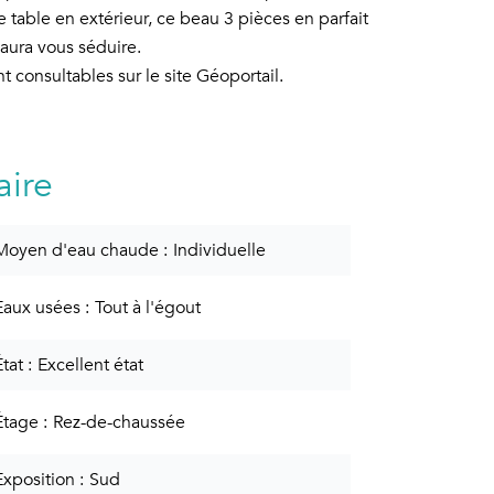
e table en extérieur, ce beau 3 pièces en parfait
saura vous séduire.
t consultables sur le site Géoportail.
ire
Moyen d'eau chaude
Individuelle
Eaux usées
Tout à l'égout
État
Excellent état
Étage
Rez-de-chaussée
Exposition
Sud