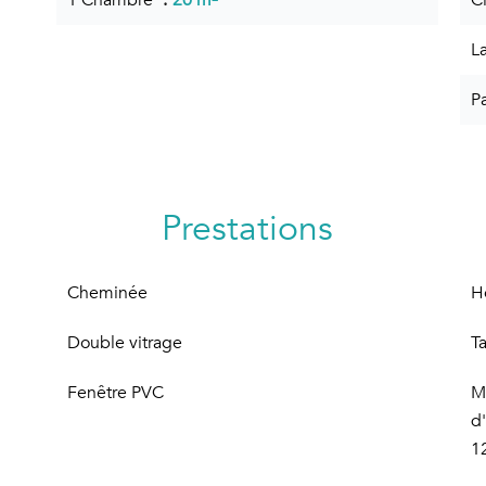
1 Chambre
20 m²
C
L
P
Prestations
Cheminée
H
Double vitrage
T
Fenêtre PVC
M
d
1