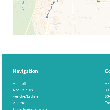
Navigation
Co
Accueil
Ax
Nos valeurs
3 
Vendre/Estimer
83
Acheter
Fr
Expertise/évaluation