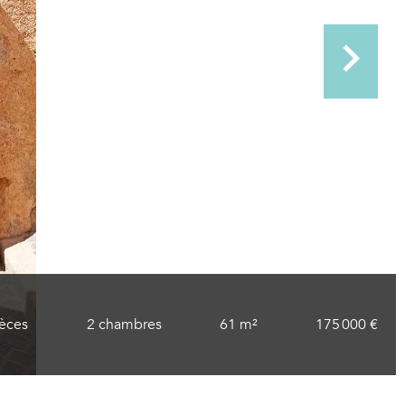
ièces
2 chambres
61 m²
175 000 €